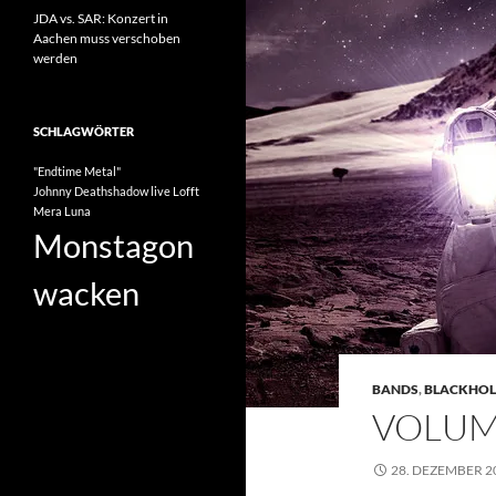
JDA vs. SAR: Konzert in
Aachen muss verschoben
werden
SCHLAGWÖRTER
"Endtime Metal"
Johnny Deathshadow
live
Lofft
Mera Luna
Monstagon
wacken
BANDS
,
BLACKHO
VOLUM
28. DEZEMBER 2