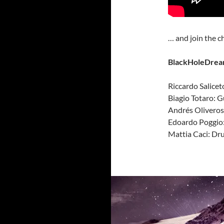
… and join the c
BlackHoleDre
Riccardo Salicet
Biagio Totaro: G
Andrés Oliveros
Edoardo Poggio:
Mattia Caci: Dr