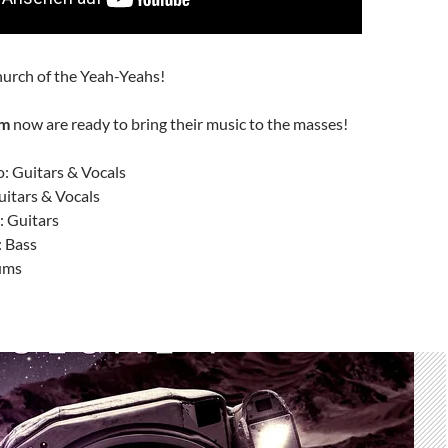
hurch of the Yeah-Yeahs!
am
now are ready to bring their music to the masses!
o: Guitars & Vocals
uitars & Vocals
: Guitars
 Bass
ums