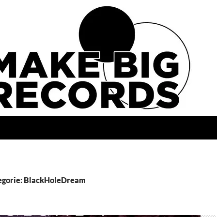
tegorie: BlackHoleDream