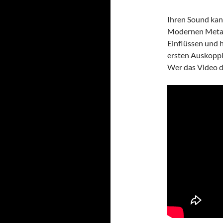
Ihren Sound kan
Modernen Metal 
Einflüssen und 
ersten Auskopp
Wer das Video da