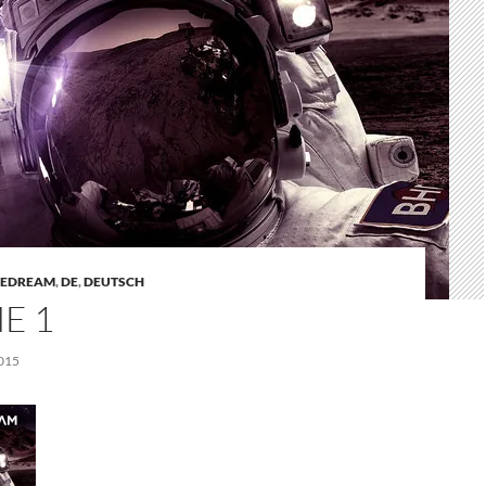
LEDREAM
,
DE
,
DEUTSCH
E 1
015