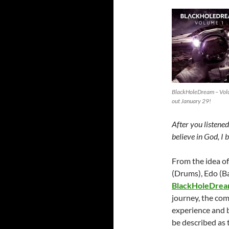
BlackHoleDream – Vol
out January 29!
After you listened
believe in God, I 
From the idea of 
(Drums), Edo (B
BlackHoleDre
journey, the com
experience and 
be described as