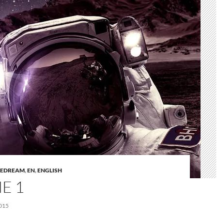
LEDREAM
,
EN
,
ENGLISH
E 1
015