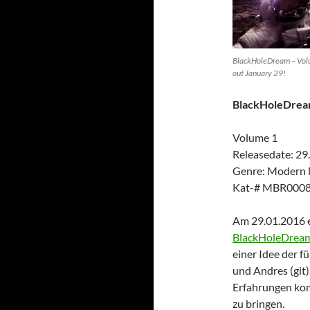
BlackHoleDream – Vol
out January 29!
BlackHoleDre
Volume 1
Releasedate: 29
Genre: Modern 
Kat-# MBR000
Am 29.01.2016 e
BlackHoleDrea
einer Idee der fü
und Andres (git)
Erfahrungen kom
zu bringen.