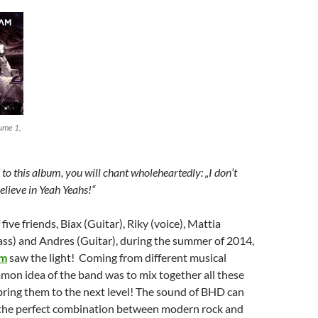
ume 1,
 to this album, you will chant wholeheartedly: „I don’t
believe in Yeah Yeahs!“
five friends, Biax (Guitar), Riky (voice), Mattia
ass) and Andres (Guitar), during the summer of 2014,
am
saw the light! Coming from different musical
mon idea of the band was to mix together all these
bring them to the next level! The sound of BHD can
 the perfect combination between modern rock and