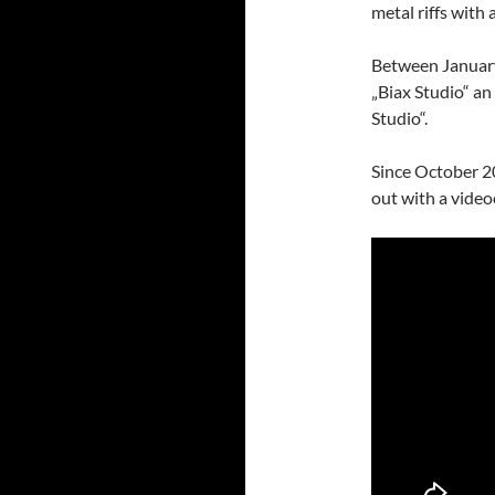
metal riffs with
Between Januar
„Biax Studio“ an 
Studio“.
Since October 2
out with a video