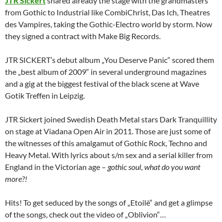
JTR Sickert
shared already the stage with the grandmasters
from Gothic to Industrial like CombiChrist, Das Ich, Theatres
des Vampires, taking the Gothic-Electro world by storm. Now
they signed a contract with Make Big Records.
JTR SICKERT’s debut album „You Deserve Panic“ scored them
the „best album of 2009“ in several underground magazines
and a gig at the biggest festival of the black scene at Wave
Gotik Treffen in Leipzig.
JTR Sickert joined Swedish Death Metal stars Dark Tranquillity
on stage at Viadana Open Air in 2011. Those are just some of
the witnesses of this amalgamut of Gothic Rock, Techno and
Heavy Metal. With lyrics about s/m sex and a serial killer from
England in the Victorian age –
gothic soul, what do you want
more?!
Hits! To get seduced by the songs of „Etoilè“ and get a glimpse
of the songs, check out the video of „Oblivion“…