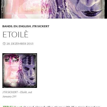
BANDS
,
EN
,
ENGLISH
,
JTR SICKERT
ETOILÈ
28. DEZEMBER 2015
JTR SICKERT – Etoilè, out
January 29!