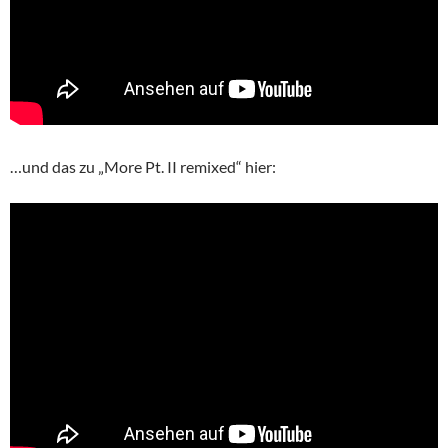
…und das zu „More Pt. II remixed“ hier: