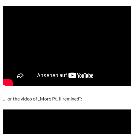
… or the video of „More Pt. II remixed“: