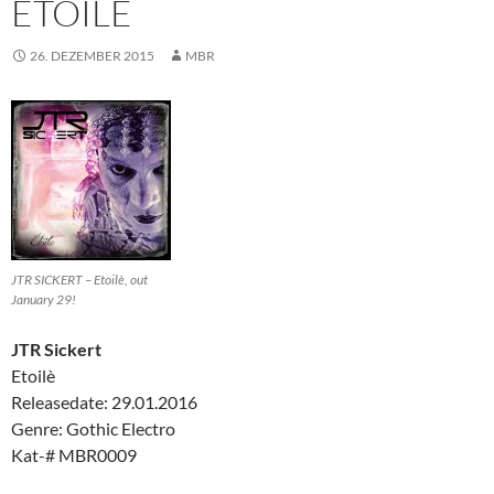
ETOILÈ
26. DEZEMBER 2015
MBR
JTR SICKERT – Etoilè, out
January 29!
JTR Sickert
Etoilè
Releasedate: 29.01.2016
Genre: Gothic Electro
Kat-# MBR0009