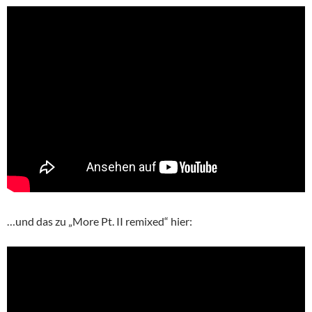
…und das zu „More Pt. II remixed“ hier: