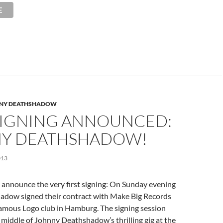
NY DEATHSHADOW
 SIGNING ANNOUNCED:
Y DEATHSHADOW!
013
 announce the very first signing: On Sunday evening
dow signed their contract with Make Big Records
famous Logo club in Hamburg. The signing session
middle of Johnny Deathshadow’s thrilling gig at the