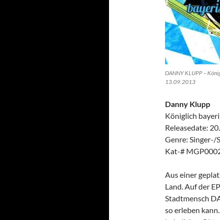
DANNY KLUPP – Königli
13.09.2013
Danny Klupp
Königlich bayer
Releasedate: 20
Genre: Singer-/
Kat-# MGP000
Aus einer gepla
Land. Auf der EP
Stadtmensch DA
so erleben kann.