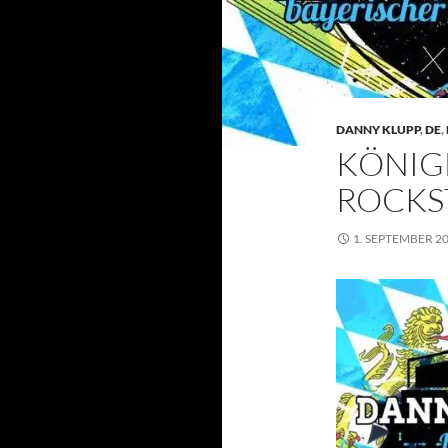
DANNY KLUPP
,
DE
,
KÖNIG
ROCKS
1. SEPTEMBER 2