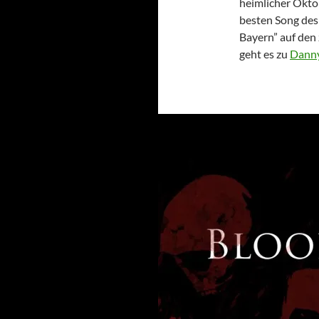
heimlicher Okt
besten Song des
Bayern” auf den 
geht es zu
Danny