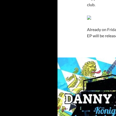
club.
Already on Fri
EP will be relea