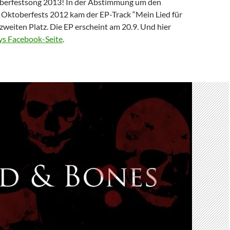
oberfestsong 2013! In der Abstimmung um den
 Oktoberfests 2012 kam der EP-Track “Mein Lied für
zweiten Platz. Die EP erscheint am 20.9. Und hier
s Facebook-Seite
.