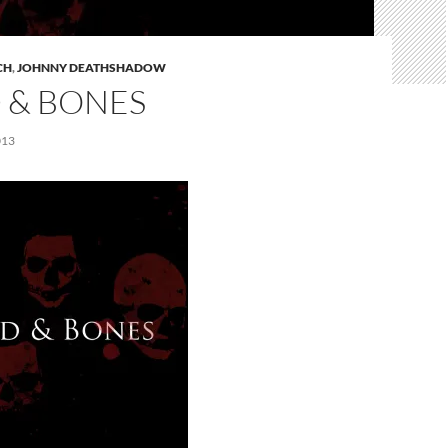
CH
,
JOHNNY DEATHSHADOW
 & BONES
013