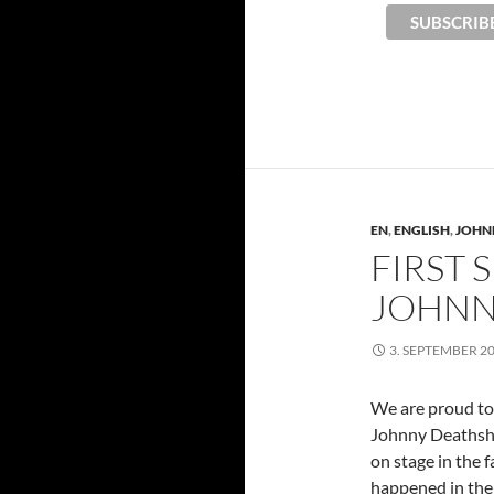
EN
,
ENGLISH
,
JOHN
FIRST
JOHNN
3. SEPTEMBER 2
We are proud to
Johnny Deathsha
on stage in the 
happened in the 