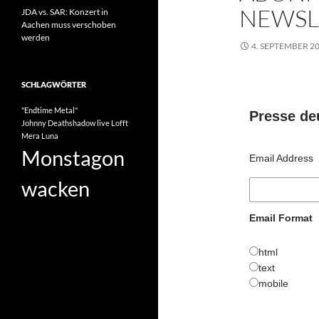
NEWSL
JDA vs. SAR: Konzert in
Aachen muss verschoben
werden
4. SEPTEMBER 2
SCHLAGWÖRTER
"Endtime Metal"
Presse de
Johnny Deathshadow
live
Lofft
Mera Luna
Monstagon
Email Address
wacken
Email Format
html
text
mobile