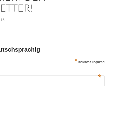
ETTER!
013
utschsprachig
*
indicates required
*